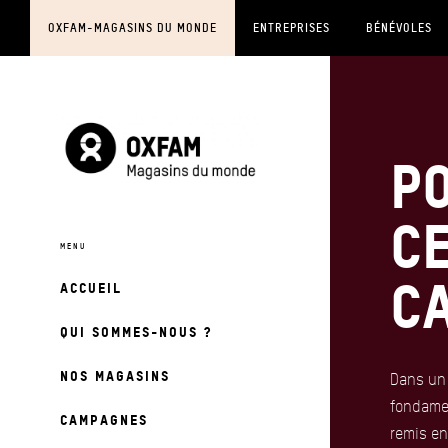
OXFAM-MAGASINS DU MONDE
ENTREPRISES
BÉNÉVOLES
P
c
c
ACCUEIL
QUI SOMMES-NOUS ?
NOS MAGASINS
Dans un 
fondame
CAMPAGNES
remis en