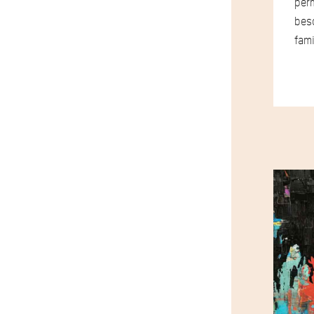
perm
beso
fami