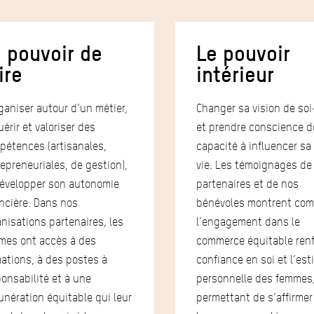
 pouvoir de
Le pouvoir
ire
intérieur
ganiser autour d’un métier,
Changer sa vision de s
érir et valoriser des
et prendre conscience d
pétences (artisanales,
capacité à influencer sa
epreneuriales, de gestion),
vie. Les témoignages de
développer son autonomie
partenaires et de nos
ncière. Dans nos
bénévoles montrent co
nisations partenaires, les
l’engagement dans le
mes ont accès à des
commerce équitable renf
ations, à des postes à
confiance en soi et l’est
onsabilité et à une
personnelle des femmes,
nération équitable qui leur
permettant de s’affirme