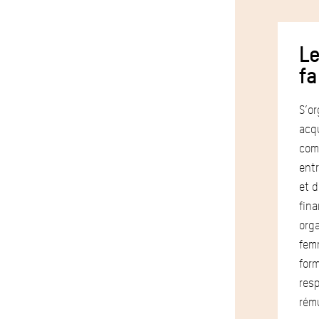
Le
fa
S’or
acqu
com
entr
et 
fina
orga
fem
form
resp
rému