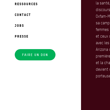
la santé
RESSOURCES
discours
CONTACT
Oxfam-M
sa camp
JOBS
femmes q
et ceux 
PRESSE
avec le
Arizona 
FAIRE UN DON
première
et la ch
devient 
porteus