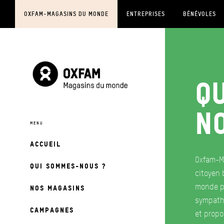
OXFAM-MAGASINS DU MONDE
ENTREPRISES
BÉNÉVOLES
Q
n
ACCUEIL
Oxfam-M
QUI SOMMES-NOUS ?
citoyen 
monde pl
NOS MAGASINS
sympathi
CAMPAGNES
et prop