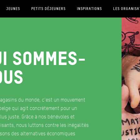
JEUNES
PETITS DÉJEUNERS
INSPIRATIONS
LES ORGANISA
ui sommes-
ous
agasins du monde, c’est un mouvement
belge qui agit concrètement pour un
us juste. Grâce à nos bénévoles et
sants, nous luttons contre les inégalités
osons des alternatives économiques