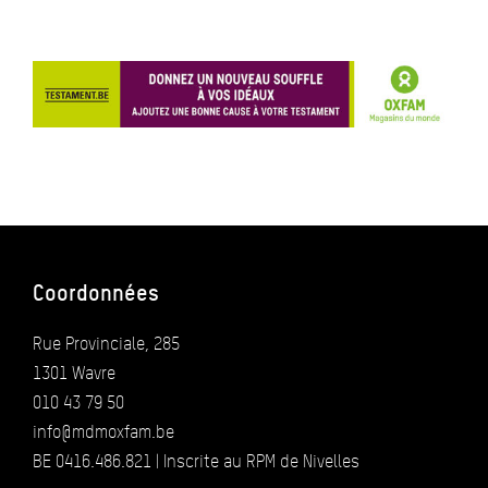
Coordonnées
Rue Provinciale, 285
1301 Wavre
010 43 79 50
info@mdmoxfam.be
BE 0416.486.821 | Inscrite au RPM de Nivelles