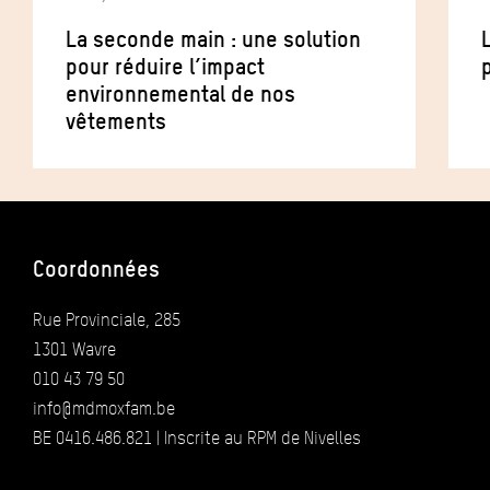
La seconde main : une solution
pour réduire l’impact
p
environnemental de nos
vêtements
Coordonnées
Rue Provinciale, 285
1301 Wavre
010 43 79 50
info@mdmoxfam.be
BE 0416.486.821 | Inscrite au RPM de Nivelles