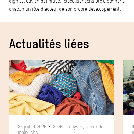
dignité. Car, en définitive, relocaliser consiste à donner à
chacun un rôle d’acteur de son propre développement.
Actualités liées
23 juillet 2026
2026, analyses, seconde
0
main, shs
m