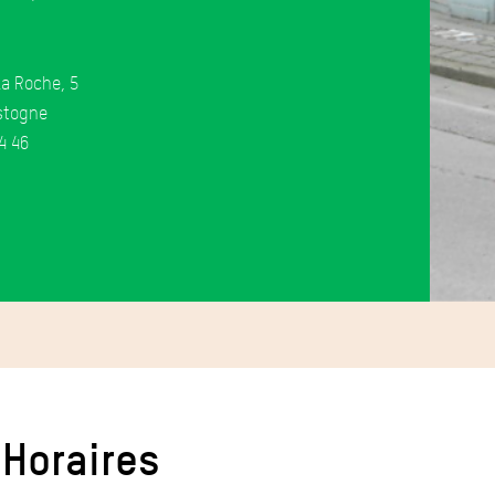
a Roche, 5
stogne
4 46
Horaires