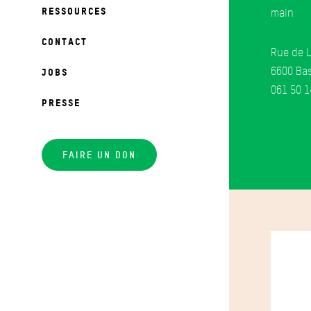
RESSOURCES
main
CONTACT
Rue de L
6600 Ba
JOBS
061 50 1
PRESSE
FAIRE UN DON