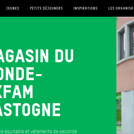
JEUNES
PETITS DÉJEUNERS
INSPIRATIONS
LES ORGANISA
agasin du
onde-
xfam
astogne
e équitable et vêtements de seconde