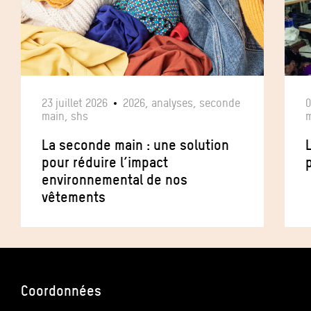
23 juillet 2026
2026, analyses, seconde
0
main, shs
m
La seconde main : une solution
pour réduire l’impact
p
environnemental de nos
vêtements
Coordonnées