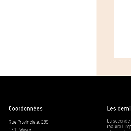
Coordonnées
Les derni
La seconde 
Rue Provinciale, 285
réduire l’i
1301 Wavre