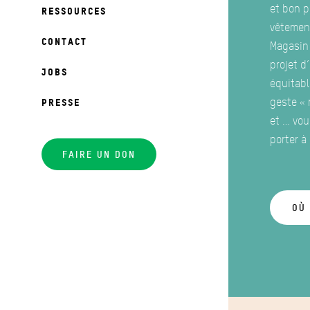
et bon p
RESSOURCES
vêtemen
CONTACT
Magasin
projet d
JOBS
équitabl
geste « 
PRESSE
et … vou
porter à
FAIRE UN DON
OÙ