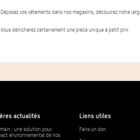
Déposez vos vêtements dans nos magasins, découvrez notre larg
Vous dénicherez certainement une pièce unique à petit prix
ères actualités
Liens utiles
main : une solution pour
Faire un don
mpact environnemental de nos