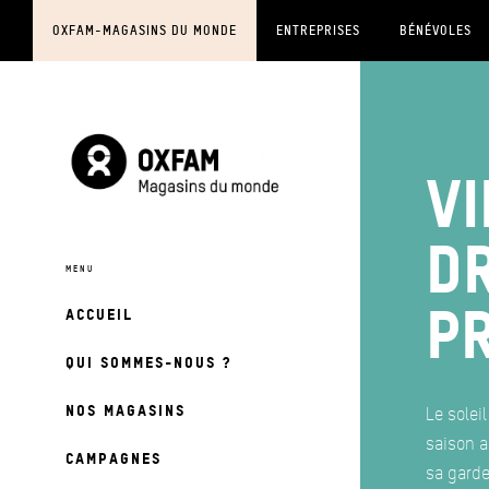
OXFAM-MAGASINS DU MONDE
ENTREPRISES
BÉNÉVOLES
Vi
d
p
ACCUEIL
QUI SOMMES-NOUS ?
NOS MAGASINS
Le soleil
saison a
CAMPAGNES
sa garde