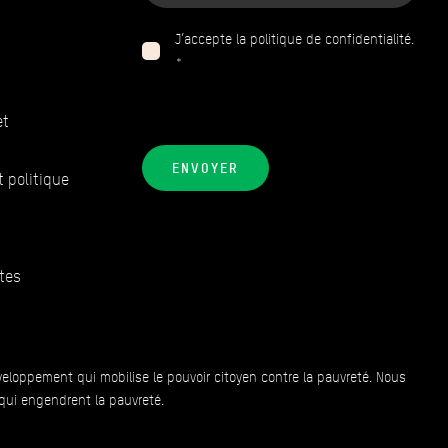
J’accepte la politique de confidentialité.
*
et
ENVOYER
t politique
tes
veloppement qui mobilise le pouvoir citoyen contre la pauvreté. Nous
 qui engendrent la pauvreté.