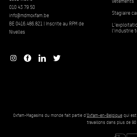
vêtements
010 43 79 50
Stagiaire 
info@mdmoxfam.be
BE 0416.486.821 | Inscrite au RPM de
L’exploitat
l’industrie t
Nivelles
Oxfam-Magasins du monde fait partie d'
Oxfam-en-Belgique
qui est
travaillons dans plus de 90