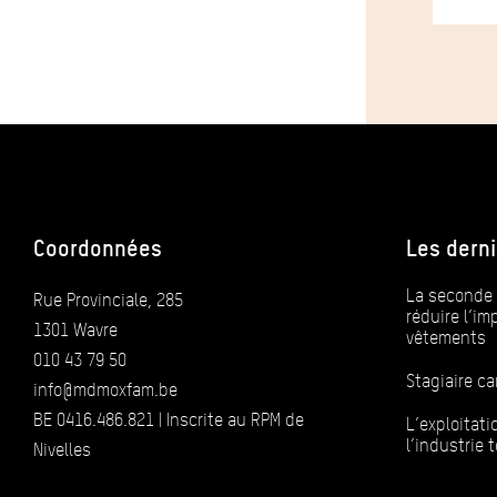
Coordonnées
Les derni
La seconde 
Rue Provinciale, 285
réduire l’i
1301 Wavre
vêtements
010 43 79 50
Stagiaire 
info@mdmoxfam.be
BE 0416.486.821 | Inscrite au RPM de
L’exploitat
l’industrie t
Nivelles