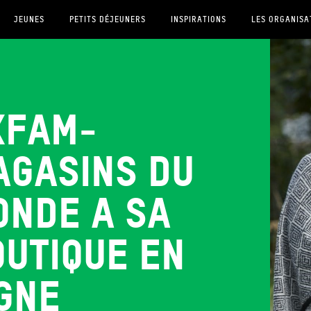
JEUNES
PETITS DÉJEUNERS
INSPIRATIONS
LES ORGANISA
xfam-
agasins du
onde a sa
outique en
gne