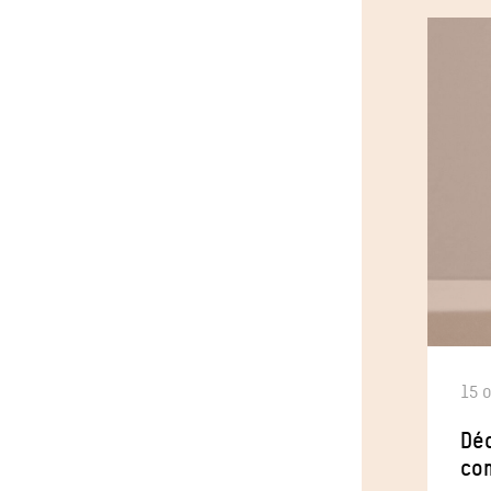
15 
Déc
co