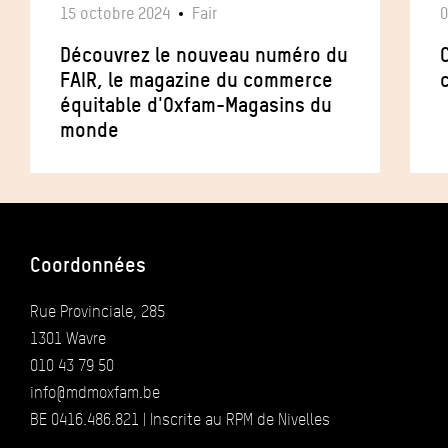
15 octobre 2024
Fair
0
Découvrez le nouveau numéro du
FAIR, le magazine du commerce
équitable d'Oxfam-Magasins du
monde
Coordonnées
Rue Provinciale, 285
1301 Wavre
010 43 79 50
info@mdmoxfam.be
BE 0416.486.821 | Inscrite au RPM de Nivelles