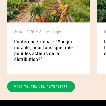
24 avril 2026
Agroécologie
0
Conférence-débat : "Manger
durable, pour tous: quel rôle
b
pour les acteurs de la
distribution?"
VOIR TOUTES LES ACTUALITÉS