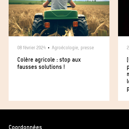
08 février 2024
Agroécologie, presse
2
Colère agricole : stop aux
fausses solutions !
Coordonnées