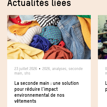
Actualités liées
23 juillet 2026
2026, analyses, seconde
0
main, shs
m
La seconde main : une solution
pour réduire l’impact
p
environnemental de nos
vêtements