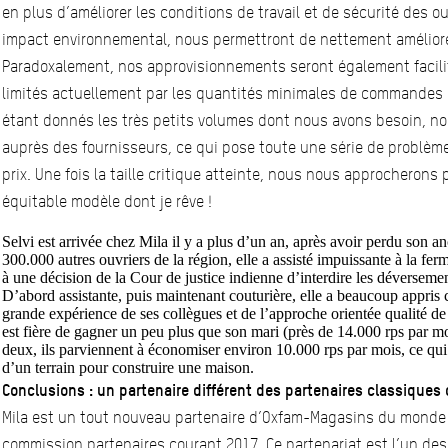
en plus d’améliorer les conditions de travail et de sécurité des ou
impact environnemental, nous permettront de nettement améliorer
Paradoxalement, nos approvisionnements seront également facil
limités actuellement par les quantités minimales de commandes pou
étant donnés les très petits volumes dont nous avons besoin, n
auprès des fournisseurs, ce qui pose toute une série de problème
prix. Une fois la taille critique atteinte, nous nous approcherons 
équitable modèle dont je rêve !
Selvi est arrivée chez Mila il y a plus d’un an, après avoir perdu son 
300.000 autres ouvriers de la région, elle a assisté impuissante à la fer
à une décision de la Cour de justice indienne d’interdire les déversemen
D’abord assistante, puis maintenant couturière, elle a beaucoup appris
grande expérience de ses collègues et de l’approche orientée qualité de 
est fière de gagner un peu plus que son mari (près de 14.000 rps par m
deux, ils parviennent à économiser environ 10.000 rps par mois, ce qui
d’un terrain pour construire une maison.
Conclusions : un partenaire différent des partenaires classiqu
Mila est un tout nouveau partenaire d’Oxfam-Magasins du monde p
commission partenaires courant 2017. Ce partenariat est l’un des 