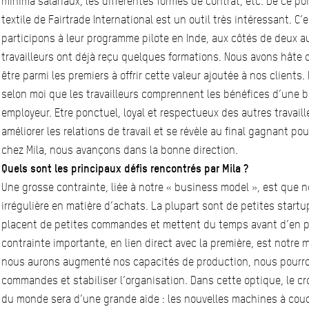
minima salariaux, les différentes formes de contrat, etc. De ce p
textile de Fairtrade International est un outil très intéressant. C’
participons à leur programme pilote en Inde, aux côtés de deux a
travailleurs ont déjà reçu quelques formations. Nous avons hâte q
être parmi les premiers à offrir cette valeur ajoutée à nos clients. 
selon moi que les travailleurs comprennent les bénéfices d’une b
employeur. Etre ponctuel, loyal et respectueux des autres travail
améliorer les relations de travail et se révèle au final gagnant p
chez Mila, nous avançons dans la bonne direction.
Quels sont les principaux défis rencontrés par Mila ?
Une grosse contrainte, liée à notre « business model », est que n
irrégulière en matière d’achats. La plupart sont de petites start
placent de petites commandes et mettent du temps avant d’en p
contrainte importante, en lien direct avec la première, est notr
nous aurons augmenté nos capacités de production, nous pourro
commandes et stabiliser l’organisation. Dans cette optique, le
du monde sera d’une grande aide : les nouvelles machines à cou