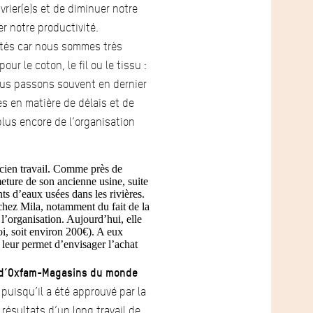
vrier(e)s et de diminuer notre
 notre productivité.
ités car nous sommes très
r le coton, le fil ou le tissu :
ous passons souvent en dernier
s en matière de délais et de
plus encore de l’organisation
ancien travail. Comme près de
meture de son ancienne usine, suite
ts d’eaux usées dans les rivières.
 chez Mila, notamment du fait de la
l’organisation. Aujourd’hui, elle
oi, soit environ 200€). A eux
 leur permet d’envisager l’achat
es d’Oxfam-Magasins du monde
uisqu’il a été approuvé par la
résultats d’un long travail de