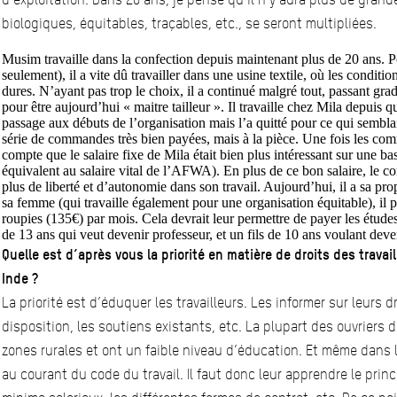
biologiques, équitables, traçables, etc., se seront multipliées.
Musim travaille dans la confection depuis maintenant plus de 20 ans. P
seulement), il a vite dû travailler dans une usine textile, où les condition
dures. N’ayant pas trop le choix, il a continué malgré tout, passant grad
pour être aujourd’hui « maitre tailleur ». Il travaille chez Mila depuis q
passage aux débuts de l’organisation mais l’a quitté pour ce qui semblait 
série de commandes très bien payées, mais à la pièce. Une fois les comm
compte que le salaire fixe de Mila était bien plus intéressant sur une ba
équivalent au salaire vital de l’AFWA). En plus de ce bon salaire, le c
plus de liberté et d’autonomie dans son travail. Aujourd’hui, il a sa pro
sa femme (qui travaille également pour une organisation équitable), il
roupies (135€) par mois. Cela devrait leur permettre de payer les études
de 13 ans qui veut devenir professeur, et un fils de 10 ans voulant deve
Quelle est d’après vous la priorité en matière de droits des travai
Inde ?
La priorité est d’éduquer les travailleurs. Les informer sur leurs dr
disposition, les soutiens existants, etc. La plupart des ouvriers
zones rurales et ont un faible niveau d’éducation. Et même dans l
au courant du code du travail. Il faut donc leur apprendre le princ