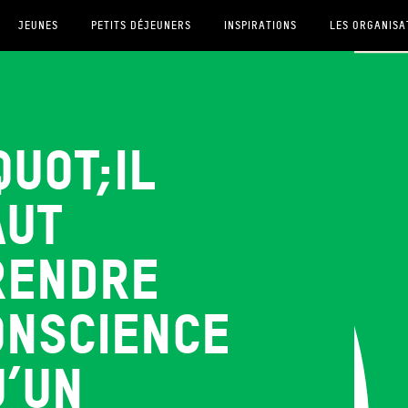
JEUNES
PETITS DÉJEUNERS
INSPIRATIONS
LES ORGANISA
uot;Il
aut
rendre
onscience
u’un