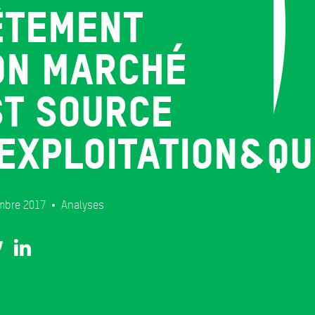
êtement
on marché
st source
exploitation&qu
mbre 2017
Analyses