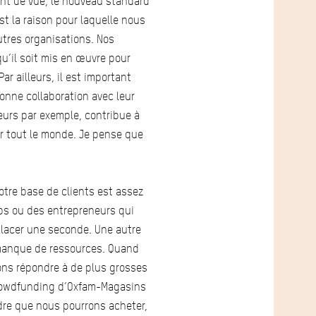
oint de vue, le nouveau standard
est la raison pour laquelle nous
utres organisations. Nos
u’il soit mis en œuvre pour
Par ailleurs, il est important
onne collaboration avec leur
leurs par exemple, contribue à
our tout le monde. Je pense que
otre base de clients est assez
ups ou des entrepreneurs qui
lacer une seconde. Une autre
e manque de ressources. Quand
ns répondre à de plus grosses
 crowdfunding d’Oxfam-Magasins
dre que nous pourrons acheter,