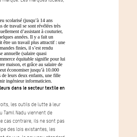
eu scolarisé (jusqu’à 14 ans
s de travail se sont révélées très
uellement d’assistant à couturier,
uelques années. Il y a fait un
être un travail plus attractif : une
andes finies, il s’est rendu
se annuelle (salaire quasi
ommerce équitable signifie pour lui
pre maison, et grâce au salaire de
 peut économiser jusqu’à 10.000
 de leurs deux enfants, une fille
nir ingénieur informaticien.
lleurs dans le secteur textile en
oits, les outils de lutte à leur
 du Tamil Nadu viennent de
e cas contraire, ils ne sont pas
ipe des lois existantes, les