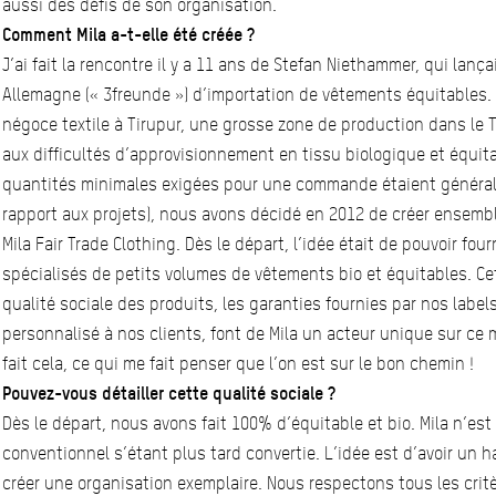
aussi des défis de son organisation.
Comment Mila a-t-elle été créée ?
J’ai fait la rencontre il y a 11 ans de Stefan Niethammer, qui lanç
Allemagne (« 3freunde ») d’importation de vêtements équitables. 
négoce textile à Tirupur, une grosse zone de production dans le 
aux difficultés d’approvisionnement en tissu biologique et équi
quantités minimales exigées pour une commande étaient général
rapport aux projets), nous avons décidé en 2012 de créer ensembl
Mila Fair Trade Clothing. Dès le départ, l’idée était de pouvoir fou
spécialisés de petits volumes de vêtements bio et équitables. Cett
qualité sociale des produits, les garanties fournies par nos label
personnalisé à nos clients, font de Mila un acteur unique sur ce
fait cela, ce qui me fait penser que l’on est sur le bon chemin !
Pouvez-vous détailler cette qualité sociale ?
Dès le départ, nous avons fait 100% d’équitable et bio. Mila n’es
conventionnel s’étant plus tard convertie. L’idée est d’avoir un h
créer une organisation exemplaire. Nous respectons tous les critè