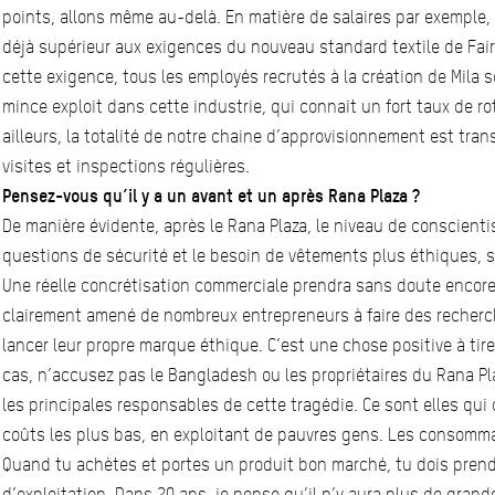
points, allons même au-delà. En matière de salaires par exemple, 
déjà supérieur aux exigences du nouveau standard textile de Fairt
cette exigence, tous les employés recrutés à la création de Mila s
mince exploit dans cette industrie, qui connait un fort taux de rot
ailleurs, la totalité de notre chaine d’approvisionnement est trans
visites et inspections régulières.
Pensez-vous qu’il y a un avant et un après Rana Plaza ?
De manière évidente, après le Rana Plaza, le niveau de conscient
questions de sécurité et le besoin de vêtements plus éthiques, 
Une réelle concrétisation commerciale prendra sans doute encore
clairement amené de nombreux entrepreneurs à faire des recher
lancer leur propre marque éthique. C’est une chose positive à tir
cas, n’accusez pas le Bangladesh ou les propriétaires du Rana P
les principales responsables de cette tragédie. Ce sont elles qui 
coûts les plus bas, en exploitant de pauvres gens. Les consomm
Quand tu achètes et portes un produit bon marché, tu dois prend
d’exploitation. Dans 20 ans, je pense qu’il n’y aura plus de gran