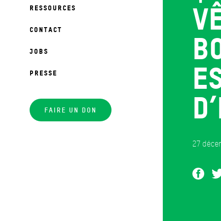
v
RESSOURCES
CONTACT
b
JOBS
e
PRESSE
d’
FAIRE UN DON
27 déce