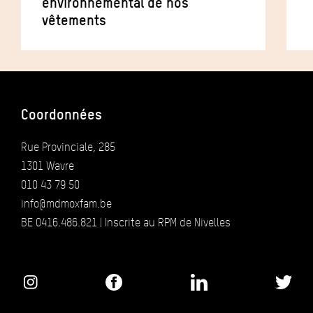
environnemental de nos
vêtements
Coordonnées
Rue Provinciale, 285
1301 Wavre
010 43 79 50
info@mdmoxfam.be
BE 0416.486.821 | Inscrite au RPM de Nivelles