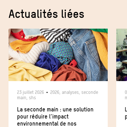
Actualités liées
23 juillet 2026
2026, analyses, seconde
0
main, shs
m
La seconde main : une solution
pour réduire l’impact
p
environnemental de nos