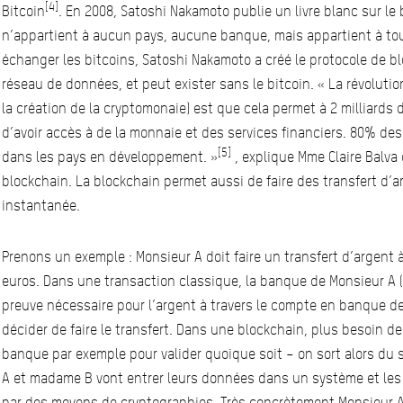
[4]
Bitcoin
. En 2008, Satoshi Nakamoto publie un livre blanc sur le
n’appartient à aucun pays, aucune banque, mais appartient à tous
échanger les bitcoins, Satoshi Nakamoto a créé le protocole de b
réseau de données, et peut exister sans le bitcoin. « La révoluti
la création de la cryptomonaie) est que cela permet à 2 milliard
d’avoir accès à de la monnaie et des services financiers. 80% de
[5]
dans les pays en développement. »
, explique Mme Claire Balva
blockchain. La blockchain permet aussi de faire des transfert d
instantanée.
Prenons un exemple : Monsieur A doit faire un transfert d’argent
euros. Dans une transaction classique, la banque de Monsieur A (
preuve nécessaire pour l’argent à travers le compte en banque de
décider de faire le transfert. Dans une blockchain, plus besoin d
banque par exemple pour valider quoique soit – on sort alors du 
A et madame B vont entrer leurs données dans un système et les i
par des moyens de cryptographies. Très concrètement Monsieur A