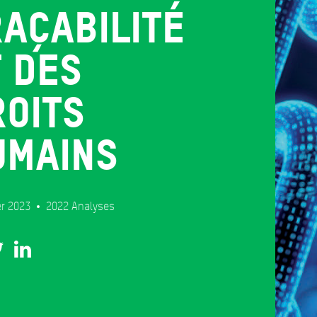
açabilité
 des
roits
umains
er 2023
2022
Analyses