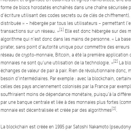
forme de blocs horodatés enchaînés dans une chaîne sécurisée p
d’écriture utilisant des codes secrets ou de clés de chiffrement)
distribuée » – hébergée par tous les utilisateurs – permettant l
[1]
transactions sur un réseau. »
Elle est donc hébergée sur des mi
algorithme qui n’est donc dans les mains de personne. « La base 
pirater, sans point d’autorité unique pour commettre des erreurs 
réseau de crypto-monnaie, Bitcoin, a été la première application 
[2]
monnaies ne sont qu’une utilisation de la technologie. »
La blo
échanges de valeur de pair à pair. Rien de révolutionnaire donc, m
besoin d’intermédiaires. Par exemple : avec la blockchain, cert
celles des pays anciennement colonisés par la France par exemple
souffriraient moins de dépendance monétaire, puisqu’à la différ
par une banque centrale et liée à des monnaies plus fortes (comme 
[3]
monnaie est décentralisée et créée par des algorithmes
.
La blockchain est créée en 1995 par Satoshi Nakamoto (pseudonym