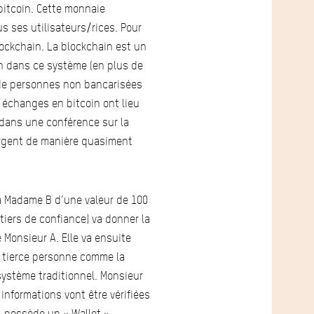
 bitcoin. Cette monnaie
 ses utilisateurs/rices. Pour
lockchain. La blockchain est un
on dans ce système (en plus de
s de personnes non bancarisées
s échanges en bitcoin ont lieu
 dans une conférence sur la
’argent de manière quasiment
 à Madame B d’une valeur de 100
tiers de confiance) va donner la
 Monsieur A. Elle va ensuite
e tierce personne comme la
système traditionnel. Monsieur
nformations vont être vérifiées
 possède un « Wallet »