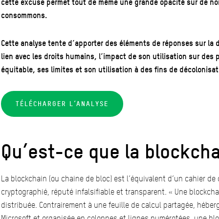
cette excuse permet tout de même une grande opacité sur de n
consommons.
Cette analyse tente d’apporter des éléments de réponses sur la d
lien avec les droits humains, l’impact de son utilisation sur de
équitable, ses limites et son utilisation à des fins de décolonisat
TÉLÉCHARGER L’ANALYSE
Qu’est-ce que la blockcha
La blockchain (ou chaine de bloc) est l’équivalent d’un cahier de
cryptographié, réputé infalsifiable et transparent. « Une blockc
distribuée. Contrairement à une feuille de calcul partagée, hébe
Microsoft et organisée en colonnes et lignes numérotées, une bl