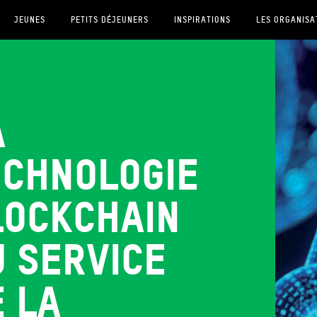
JEUNES
PETITS DÉJEUNERS
INSPIRATIONS
LES ORGANISA
a
echnologie
lockchain
u service
 la