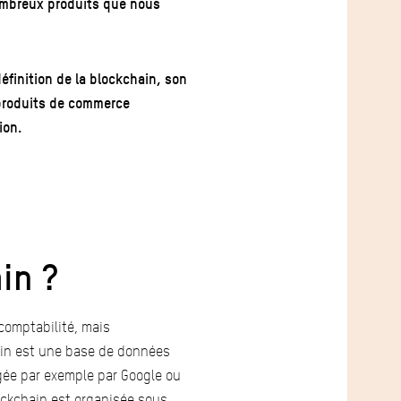
ombreux produits que nous
éfinition de la blockchain, son
s produits de commerce
ion.
in ?
 comptabilité, mais
hain est une base de données
rgée par exemple par Google ou
ockchain est organisée sous