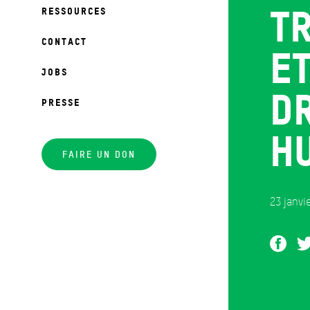
tr
RESSOURCES
CONTACT
et
JOBS
d
PRESSE
h
FAIRE UN DON
23 janvi