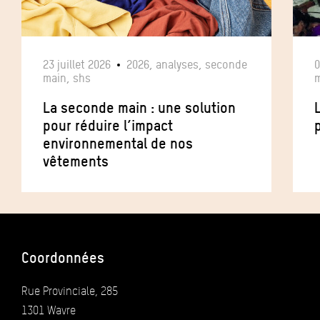
23 juillet 2026
2026, analyses, seconde
0
main, shs
m
La seconde main : une solution
pour réduire l’impact
p
environnemental de nos
vêtements
Coordonnées
Rue Provinciale, 285
1301 Wavre