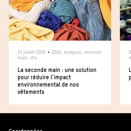
23 juillet 2026
2026, analyses, seconde
0
main, shs
m
La seconde main : une solution
pour réduire l’impact
p
environnemental de nos
vêtements