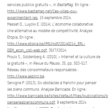
services publics gratuits », in
BastaMag
. En ligne :
http://www.bastamag.net/Ces-villes-qui-
experimentent-les
, 15 septembre 2014.
Masset D., Luyckx E. (2014),
L’économie collaborative.
Une alternative au modèle de compétitivité
. Analyse
Etopia. En ligne :
http://www.etopia.be/IMG/pdf/20140214_ERL-
DEM_econ_coll-web.pdf
, 30/7/2014.
Proulx S., Goldenberg A. (2010), « Internet et la culture de
la gratuité », in
Revue du Mauss
, 35, pp. 503-517.
Réseau des consommateurs responsables :
http://www.asblrcr.be
.
Servigne P. (2013),
Six obstacles à franchir pour penser
les biens communs. Analyse Barricade
. En ligne :
http://www.barricade.be/sites/default/files/publications/
penserlesbienscommuns.pdf
, 9 septembre 2014.