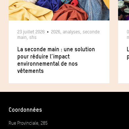
23 juillet 2026
2026, analyses, seconde
0
main, shs
m
La seconde main : une solution
pour réduire l’impact
p
environnemental de nos
vêtements
Coordonnées
Rue Provinciale, 285