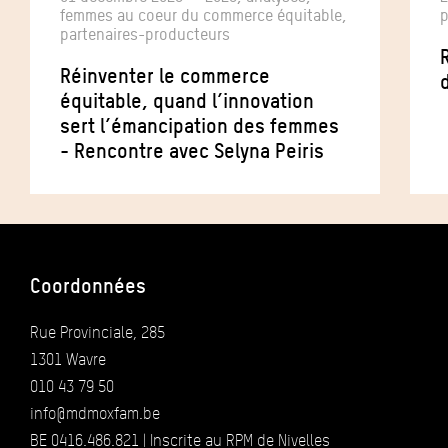
femmes au coeur du commerce équitable,
p
partenaires-producteurs
Réinventer le commerce
équitable, quand l’innovation
sert l’émancipation des femmes
- Rencontre avec Selyna Peiris
Coordonnées
Rue Provinciale, 285
1301 Wavre
010 43 79 50
info@mdmoxfam.be
BE 0416.486.821 | Inscrite au RPM de Nivelles