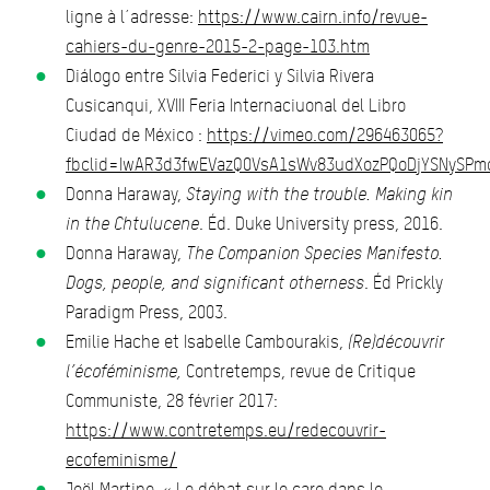
ligne à l´adresse:
https://www.cairn.info/revue-
cahiers-du-genre-2015-2-page-103.htm
Diálogo entre Silvia Federici y Silvia Rivera
Cusicanqui, XVIII Feria Internaciuonal del Libro
Ciudad de México :
https://vimeo.com/296463065?
fbclid=IwAR3d3fwEVazQ0VsA1sWv83udXozPQoDjYSNySPm
Donna Haraway,
Staying with the trouble. Making kin
in the Chtulucene
. Éd. Duke University press, 2016.
Donna Haraway,
The Companion Species Manifesto.
Dogs, people, and significant otherness
. Éd Prickly
Paradigm Press, 2003.
Emilie Hache et Isabelle Cambourakis,
(Re)découvrir
l’écoféminisme,
Contretemps, revue de Critique
Communiste, 28 février 2017:
https://www.contretemps.eu/redecouvrir-
ecofeminisme/
Joël Martine, « Le débat sur le care dans le