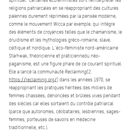
spirituel. Certaines écoféministes vont réinterpréter les
religions patriarcales en se réappropriant des cultures
païennes durement réprimées par la pensée moderne,
comme le mouvement Wicca par exemple, qui intègre
des éléments de croyances telles que le chamanisme, le
druidisme et les mythologies gréco-romaine, slave,
celtique et nordique. L´éco-féministe nord-américaine
Starhwak, théoricienne et praticiennedu néo-
paganisme, est une figure phare de ce courant spirituel.
Elle a lancé la communauté
Reclaiming
[2.
https://reclaiming.org/
] dans les années 1970, se
réappropriant les pratiques héritées des milliers de
femmes chassées, dénoncées et brûlées vives pendant
des siècles car elles sortaient du contrôle patriarcal
(parce que autonomes, célibataires, lesbiennes, sages-
femmes, porteuses de savoirs en médecine
traditionnelle, etc.).