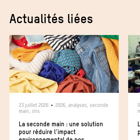
Actualités liées
23 juillet 2026
2026, analyses, seconde
0
main, shs
m
La seconde main : une solution
pour réduire l’impact
p
environnemental de nos