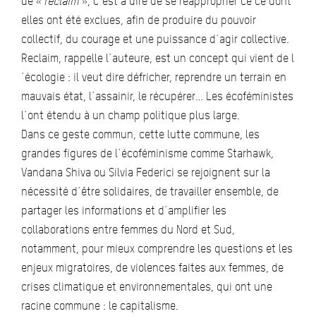
de «
reclaim
», c´est à dire de se réapproprier ce ce dont
elles ont été exclues, afin de produire du pouvoir
collectif, du courage et une puissance d´agir collective.
Reclaim, rappelle l´auteure, est un concept qui vient de l
´écologie : il veut dire défricher, reprendre un terrain en
mauvais état, l´assainir, le récupérer… Les écoféministes
l´ont étendu à un champ politique plus large.
Dans ce geste commun, cette lutte commune, les
grandes figures de l´écoféminisme comme Starhawk,
Vandana Shiva ou Silvia Federici se rejoignent sur la
nécessité d´être solidaires, de travailler ensemble, de
partager les informations et d´amplifier les
collaborations entre femmes du Nord et Sud,
notamment, pour mieux comprendre les questions et les
enjeux migratoires, de violences faites aux femmes, de
crises climatique et environnementales, qui ont une
racine commune : le capitalisme.