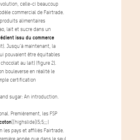
évolution, celle-ci beaucoup
odèle commercial de Fairtrade.
 produits alimentaires
o, lait et sucre dans un
rédient issu du commerce
t). Jusqu’à maintenant, la
qui pouvaient être équitables
hocolat au lait) (figure 2).
n bouleverse en réalité le
mple certification
 and sugar: An introduction.
onal. Premièrement, les FSP
 coton
[[highslide](5;5;;;)
les pays et affiliés Fairtrade.
première année que dans le seul