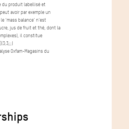
 du produit labellisé et
n peut avoir par exemple un
 le ‘mass balance’ n’est
re, jus de fruit et thé, dont la
mplexes), il constitue
3;3;;;)
nalyse Oxfam-Magasins du
rships