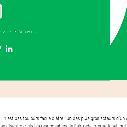
)
er 2014
Analyses
Il n’est pas toujours facile d’être l’un des plus gros acteurs d’un
se disent parfois les responsables de Fairtrade International, qui