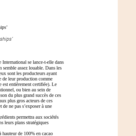
rships’
International se lance-t-elle dans
n semble assez louable. Dans les
eux sont les producteurs ayant
tie de leur production comme
 est entièrement certifiée). Le
tionnel, ou bien au sein de
ison du plus grand succès de ces
aux plus gros acteurs de ces
 et de ne pas s’exposer à une
grédients permettra aux sociétés
ns leurs plans stratégiques
 à hauteur de 100% en cacao