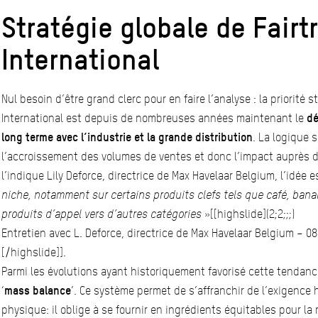
Stratégie globale de Fairt
International
Nul besoin d’être grand clerc pour en faire l’analyse : la priorité 
International est depuis de nombreuses années maintenant le
dé
long terme avec l’industrie et la grande distribution
. La logique 
l’accroissement des volumes de ventes et donc l’impact auprès 
l’indique Lily Deforce, directrice de Max Havelaar Belgium, l’idée 
niche, notamment sur certains produits clefs tels que café, banan
produits d’appel vers d’autres catégories
»[[highslide](2;2;;;)
Entretien avec L. Deforce, directrice de Max Havelaar Belgium – 0
[/highslide]].
Parmi les évolutions ayant historiquement favorisé cette tendanc
‘
mass balance
’. Ce système permet de s’affranchir de l’exigence h
physique: il oblige à se fournir en ingrédients équitables pour l