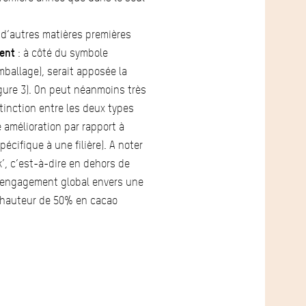
à d’autres matières premières
rent
: à côté du symbole
emballage), serait apposée la
figure 3). On peut néanmoins très
tinction entre les deux types
 amélioration par rapport à
cifique à une filière). A noter
’, c’est-à-dire en dehors de
eur engagement global envers une
à hauteur de 50% en cacao