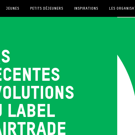
JEUNES
PETITS DÉJEUNERS
INSPIRATIONS
LES ORGANISA
es
écentes
volutions
u label
airtrade