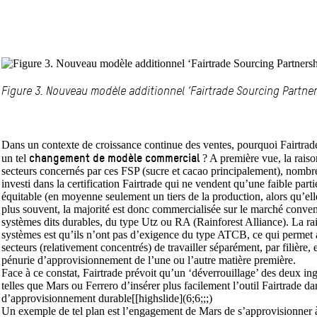
Figure 3. Nouveau modèle additionnel ‘Fairtrade Sourcing Partne
Dans un contexte de croissance continue des ventes, pourquoi Fairtrade 
changement de modèle commercial
un tel
? A première vue, la raiso
secteurs concernés par ces FSP (sucre et cacao principalement), nombr
investi dans la certification Fairtrade qui ne vendent qu’une faible par
équitable (en moyenne seulement un tiers de la production, alors qu’elle
plus souvent, la majorité est donc commercialisée sur le marché conven
systèmes dits durables, du type Utz ou RA (Rainforest Alliance). La ra
systèmes est qu’ils n’ont pas d’exigence du type ATCB, ce qui permet 
secteurs (relativement concentrés) de travailler séparément, par filière,
pénurie d’approvisionnement de l’une ou l’autre matière première.
Face à ce constat, Fairtrade prévoit qu’un ‘déverrouillage’ des deux in
telles que Mars ou Ferrero d’insérer plus facilement l’outil Fairtrade da
d’approvisionnement durable[[highslide](6;6;;;)
Un exemple de tel plan est l’engagement de Mars de s’approvisionner