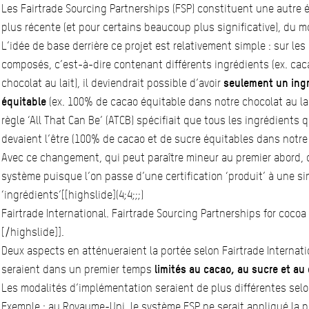
Les Fairtrade Sourcing Partnerships (FSP) constituent une autre 
plus récente (et pour certains beaucoup plus significative), du m
L’idée de base derrière ce projet est relativement simple : sur les
composés, c’est-à-dire contenant différents ingrédients (ex. caca
chocolat au lait), il deviendrait possible d’avoir
seulement un ing
équitable
(ex. 100% de cacao équitable dans notre chocolat au lai
règle ‘All That Can Be’ (ATCB) spécifiait que tous les ingrédients 
devaient l’être (100% de cacao et de sucre équitables dans notre c
Avec ce changement, qui peut paraître mineur au premier abord, o
système puisque l’on passe d’une certification ‘produit’ à une si
‘ingrédients’[[highslide](4;4;;;)
Fairtrade International. Fairtrade Sourcing Partnerships for cocoa
[/highslide]].
Deux aspects en atténueraient la portée selon Fairtrade Internati
seraient dans un premier temps
limités au cacao, au sucre et au
Les modalités d’implémentation seraient de plus différentes selon 
Exemple : au Royaume-Uni, le système FSP ne serait appliqué la 