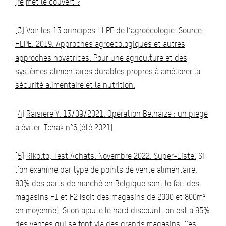
(re)met le couvert ?
[3]
Voir les
13 principes HLPE de l’agroécologie.
Source :
HLPE. 2019. Approches agroécologiques et autres
approches novatrices. Pour une agriculture et des
systèmes alimentaires durables propres à améliorer la
sécurité alimentaire et la nutrition.
[4]
Raisiere Y. 13/09/2021. Opération Belhaize : un piège
à éviter. Tchak n°6 (été 2021).
[5]
Rikolto, Test Achats. Novembre 2022. Super-Liste.
Si
l’on examine par type de points de vente alimentaire,
80% des parts de marché en Belgique sont le fait des
magasins F1 et F2 (soit des magasins de 2000 et 800m²
en moyenne). Si on ajoute le hard discount, on est à 95%
des ventes qui se font via des grands magasins. Ces