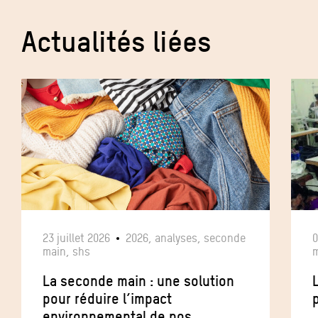
Actualités liées
23 juillet 2026
2026, analyses, seconde
0
main, shs
m
La seconde main : une solution
pour réduire l’impact
p
environnemental de nos